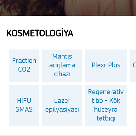
KOSMETOLOGİYA
Mantis
Fraction
arıqlama
Plexr Plus
C
CO2
cihazı
Regenerativ
HİFU
Lazer
tibb - Kök
SMAS
epilyasiyası
hüceyrə
tətbiqi