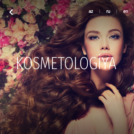
az
|
ru
|
en
KOSMETOLOGİYA