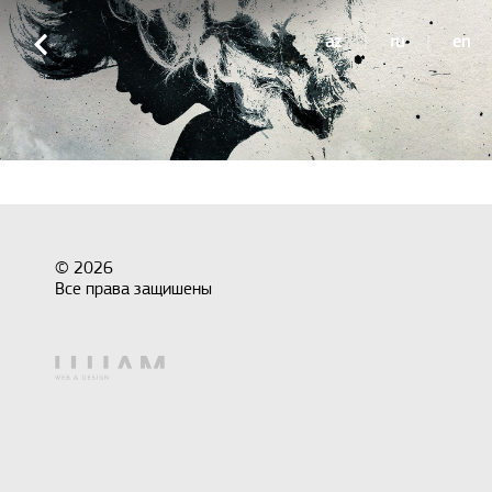
az
|
ru
|
en
© 2026
Все права защишены