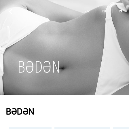
az
|
ru
|
en
BƏDƏN
BƏDƏN