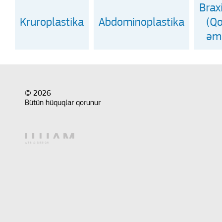
Brax
Kruroplastika
Abdominoplastika
(Q
əmə
© 2026
Bütün hüquqlar qorunur