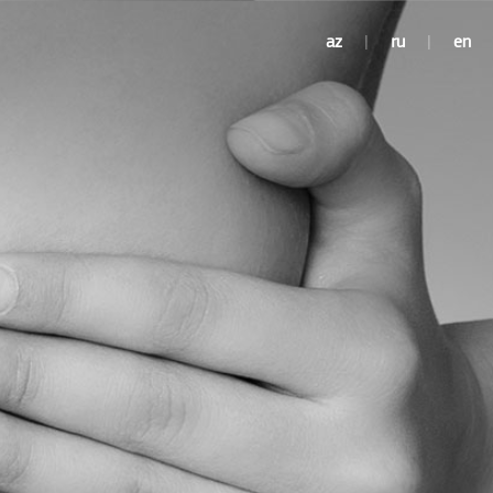
az
|
ru
|
en