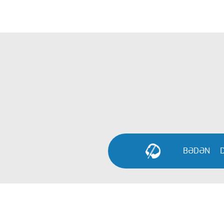
BƏDƏN