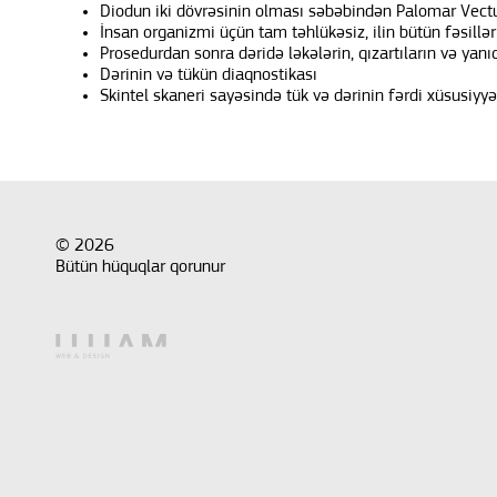
Diodun iki dövrəsinin olması səbəbindən Palomar Vectu
İnsan organizmi üçün tam təhlükəsiz, ilin bütün fəsillər
Prosedurdan sonra dəridə ləkələrin, qızartıların və ya
Dərinin və tükün diaqnostikası
Skintel skaneri sayəsində tük və dərinin fərdi xüsusiyyət
© 2026
Bütün hüquqlar qorunur