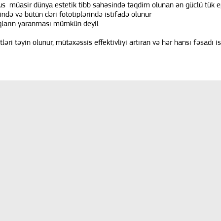
s müasir dünya estetik tibb sahəsində təqdim olunan ən güclü tük ep
ində və bütün dəri fototiplərində istifadə olunur
nıqların yaranması mümkün deyil
ləri təyin olunur, mütəxəssis effektivliyi artıran və hər hansı fəsadı i