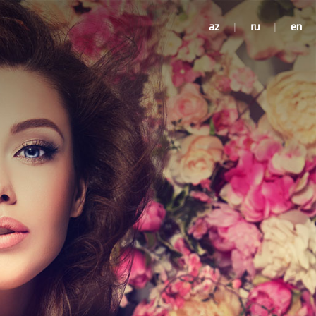
az
|
ru
|
en