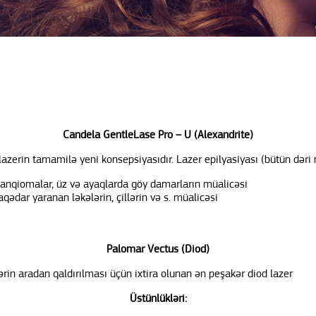
Candela GentleLase Pro – U (Alexandrite)
zerin tamamilə yeni konsepsiyasıdır. Lazer epilyasiyası (bütün dəri 
anqiomalar, üz və ayaqlarda göy damarların müalicəsi
ədar yaranan ləkələrin, çillərin və s. müalicəsi
Palomar Vectus (Diod)
rin aradan qaldırılması üçün ixtira olunan ən peşakər diod lazer
Üstünlükləri: