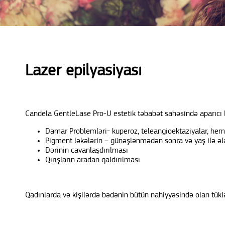
Lazer epilyasiyası
Candela GentleLase Pro-U estetik təbabət sahəsində aparıcı la
Damar Problemləri- kuperoz, teleangioektaziyalar, hem
Pigment ləkələrin – günəşlənmədən sonra və yaş ilə əlaq
Dərinin cavanlaşdırılması
Qırışların aradan qaldırılması
Qadınlarda və kişilərdə bədənin bütün nahiyyəsində olan tüklə