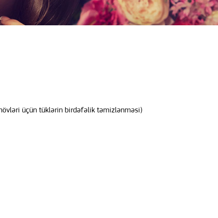
növləri üçün tüklərin birdəfəlik təmizlənməsi)