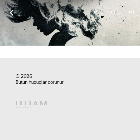
az
|
ru
|
en
© 2026
Bütün hüquqlar qorunur